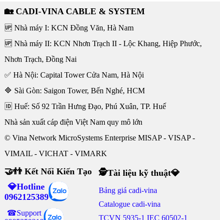
🏡 CADI-VINA CABLE & SYSTEM
🆙 Nhà máy I: KCN Đồng Văn, Hà Nam
🆙 Nhà máy II: KCN Nhơn Trạch II - Lộc Khang, Hiệp Phước,
Nhơn Trạch, Đồng Nai
✅ Hà Nội: Capital Tower Cửa Nam, Hà Nội
🔷 Sài Gòn: Saigon Tower, Bến Nghé, HCM
🆔 Huế: Số 92 Trần Hưng Đạo, Phú Xuân, TP. Huế
Nhà sản xuất cáp điện Việt Nam quy mô lớn
© Vina Network MicroSystems Enterprise MISAP - VISAP -
VIMAIL - VICHAT - VIMARK
🤝👬 Kết Nối Kiến Tạo
🕵Tài liệu kỹ thuật💎
💎Hotline
Bảng giá cadi-vina
0962125389
Catalogue cadi-vina
☎Support
TCVN 5935-1 IEC 60502-1