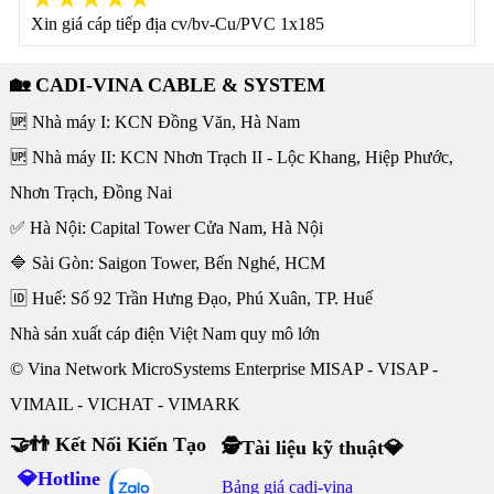
Xin giá cáp tiếp địa cv/bv-Cu/PVC 1x185
🏡 CADI-VINA CABLE & SYSTEM
🆙 Nhà máy I: KCN Đồng Văn, Hà Nam
🆙 Nhà máy II: KCN Nhơn Trạch II - Lộc Khang, Hiệp Phước,
Nhơn Trạch, Đồng Nai
✅ Hà Nội: Capital Tower Cửa Nam, Hà Nội
🔷 Sài Gòn: Saigon Tower, Bến Nghé, HCM
🆔 Huế: Số 92 Trần Hưng Đạo, Phú Xuân, TP. Huế
Nhà sản xuất cáp điện Việt Nam quy mô lớn
© Vina Network MicroSystems Enterprise MISAP - VISAP -
VIMAIL - VICHAT - VIMARK
🤝👬 Kết Nối Kiến Tạo
🕵Tài liệu kỹ thuật💎
💎Hotline
Bảng giá cadi-vina