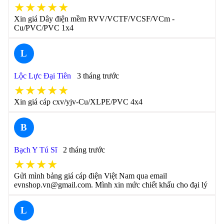
★★★★★
Xin giá Dây điện mềm RVV/VCTF/VCSF/VCm -
Cu/PVC/PVC 1x4
L
Lộc Lực Đại Tiên
3 tháng trước
★★★★★
Xin giá cáp cxv/yjv-Cu/XLPE/PVC 4x4
B
Bạch Y Tú Sĩ
2 tháng trước
★★★★
Gửi mình bảng giá cáp điện Việt Nam qua email
evnshop.vn@gmail.com. Mình xin mức chiết khấu cho đại lý
L