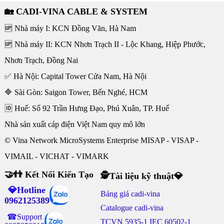
🏡 CADI-VINA CABLE & SYSTEM
🆙 Nhà máy I: KCN Đồng Văn, Hà Nam
🆙 Nhà máy II: KCN Nhơn Trạch II - Lộc Khang, Hiệp Phước,
Nhơn Trạch, Đồng Nai
✅ Hà Nội: Capital Tower Cửa Nam, Hà Nội
🔷 Sài Gòn: Saigon Tower, Bến Nghé, HCM
🆔 Huế: Số 92 Trần Hưng Đạo, Phú Xuân, TP. Huế
Nhà sản xuất cáp điện Việt Nam quy mô lớn
© Vina Network MicroSystems Enterprise MISAP - VISAP -
VIMAIL - VICHAT - VIMARK
🤝👬 Kết Nối Kiến Tạo
🕵Tài liệu kỹ thuật💎
💎Hotline
Bảng giá cadi-vina
0962125389
Catalogue cadi-vina
☎Support
TCVN 5935-1 IEC 60502-1