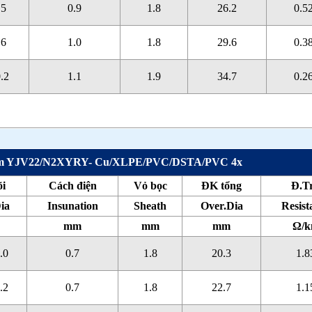
.5
0.9
1.8
26.2
0.5
.6
1.0
1.8
29.6
0.3
0.2
1.1
1.9
34.7
0.2
gầm YJV22/N2XYRY- Cu/XLPE/PVC/DSTA/PVC 4x
õi
Cách điện
Vỏ bọc
ĐK tổng
Đ.T
ia
Insunation
Sheath
Over.Dia
Resist
mm
mm
mm
Ω/
4.0
0.7
1.8
20.3
1.8
5.2
0.7
1.8
22.7
1.1