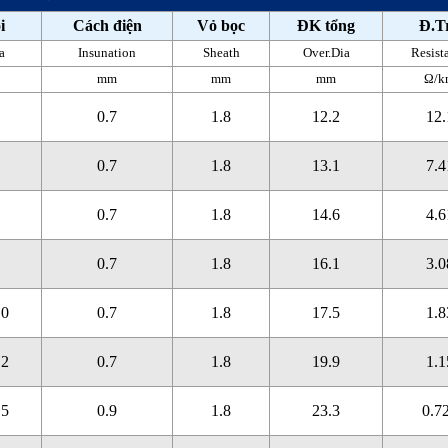
i
Cách điện
Vỏ bọc
ĐK tổng
Đ.T
a
Insunation
Sheath
Over.Dia
Resist
mm
mm
mm
Ω/k
0.7
1.8
12.2
12.
0.7
1.8
13.1
7.4
0.7
1.8
14.6
4.6
0.7
1.8
16.1
3.0
.0
0.7
1.8
17.5
1.8
.2
0.7
1.8
19.9
1.1
.5
0.9
1.8
23.3
0.7