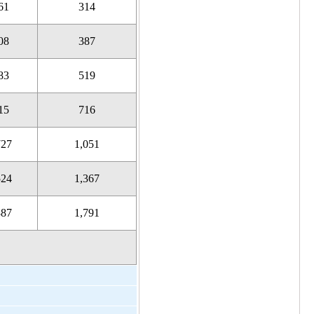
61
314
08
387
83
519
15
716
727
1,051
524
1,367
387
1,791