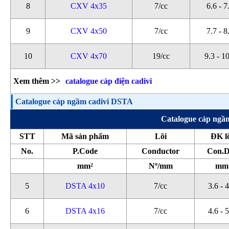
8
CXV 4x35
7/cc
6.6 - 7
9
CXV 4x50
7/cc
7.7 - 8
10
CXV 4x70
19/cc
9.3 - 1
Xem thêm >>
catalogue cáp điện cadivi
Catalogue cáp ngầm cadivi DSTA
Catalogue cáp n
STT
Mã sản phẩm
Lõi
ĐK l
No.
P.Code
Conductor
Con.D
mm²
Nº/mm
mm
5
DSTA 4x10
7/cc
3.6 - 
6
DSTA 4x16
7/cc
4.6 - 