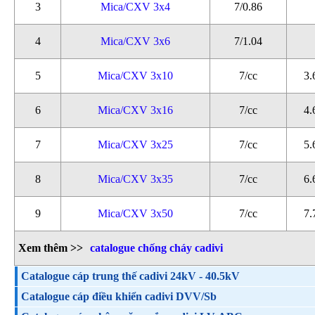
3
Mica/CXV 3x4
7/0.86
4
Mica/CXV 3x6
7/1.04
5
Mica/CXV 3x10
7/cc
3.
6
Mica/CXV 3x16
7/cc
4.
7
Mica/CXV 3x25
7/cc
5.
8
Mica/CXV 3x35
7/cc
6.
9
Mica/CXV 3x50
7/cc
7.
Xem thêm >>
catalogue chống cháy cadivi
Catalogue cáp trung thế cadivi 24kV - 40.5kV
Catalogue cáp điều khiển cadivi DVV/Sb