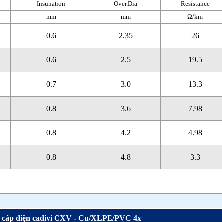
Insunation
Over.Dia
Resistance
mm
mm
Ω/km
0.6
2.35
26
0.6
2.5
19.5
0.7
3.0
13.3
0.8
3.6
7.98
0.8
4.2
4.98
0.8
4.8
3.3
 cáp điện cadivi CXV - Cu/XLPE/PVC 4x