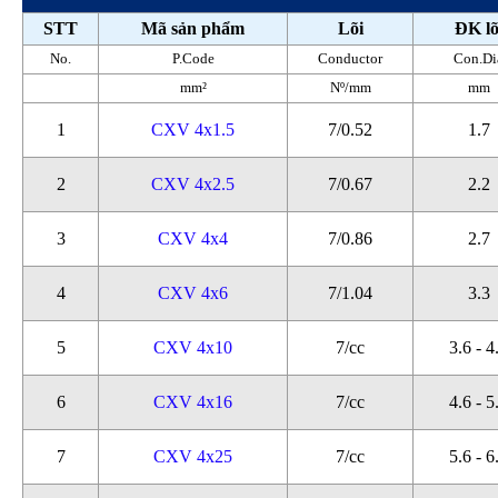
STT
Mã sản phẩm
Lõi
ĐK lõ
No.
P.Code
Conductor
Con.Di
mm²
Nº/mm
mm
1
CXV 4x1.5
7/0.52
1.7
2
CXV 4x2.5
7/0.67
2.2
3
CXV 4x4
7/0.86
2.7
4
CXV 4x6
7/1.04
3.3
5
CXV 4x10
7/cc
3.6 - 4
6
CXV 4x16
7/cc
4.6 - 5
7
CXV 4x25
7/cc
5.6 - 6