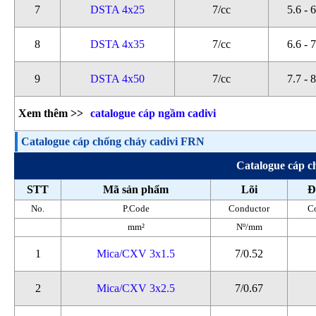
7
DSTA 4x25
7/cc
5.6 - 
8
DSTA 4x35
7/cc
6.6 - 
9
DSTA 4x50
7/cc
7.7 - 
Xem thêm >>
catalogue cáp ngầm cadivi
Catalogue cáp chống cháy cadivi FRN
Catalogue cáp 
STT
Mã sản phẩm
Lõi
Đ
No.
P.Code
Conductor
C
mm²
Nº/mm
1
Mica/CXV 3x1.5
7/0.52
2
Mica/CXV 3x2.5
7/0.67