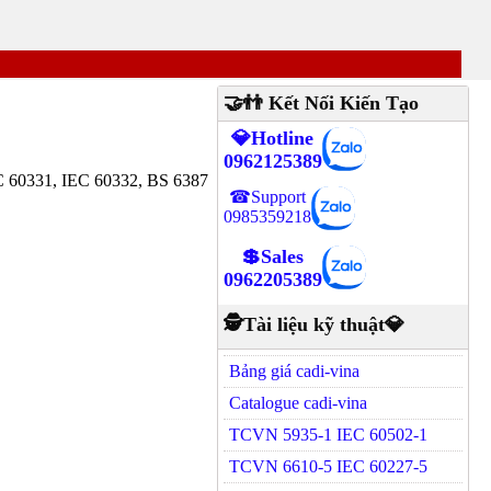
🤝👬 Kết Nối Kiến Tạo
💎Hotline
0962125389
EC 60331, IEC 60332, BS 6387
☎Support
0985359218
💲Sales
0962205389
🕵Tài liệu kỹ thuật💎
Bảng giá cadi-vina
Catalogue cadi-vina
TCVN 5935-1 IEC 60502-1
TCVN 6610-5 IEC 60227-5