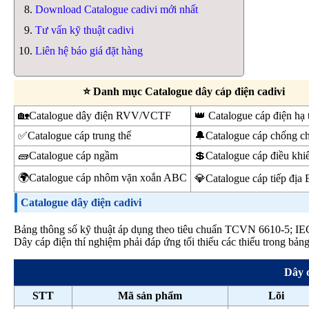
Download Catalogue cadivi mới nhất
Tư vấn kỹ thuật cadivi
Liên hệ báo giá đặt hàng
⭐ Danh mục Catalogue dây cáp điện cadivi
🏡Catalogue dây điện RVV/VCTF
👑 Catalogue cáp điện hạ
✅Catalogue cáp trung thế
🔔Catalogue cáp chống c
🧱Catalogue cáp ngầm
💲Catalogue cáp điều k
🌍Catalogue cáp nhôm vặn xoắn ABC
💎Catalogue cáp tiếp địa
Catalogue dây điện cadivi
Bảng thông số kỹ thuật áp dụng theo tiêu chuẩn TCVN 6610-5; I
Dây cáp điện thí nghiệm phải đáp ứng tối thiếu các thiểu trong bảng
Dây 
STT
Mã sản phẩm
Lõi