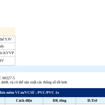
 thế YJV
háy
hiển KVVP
 BV
EC 60227-5
 dưới, và có thể sản xuất các thông số tốt hơn
đơn mềm VCm/VCSF - PVC/PVC 1x
Cách điện
ĐK tổng
Đ.Trở