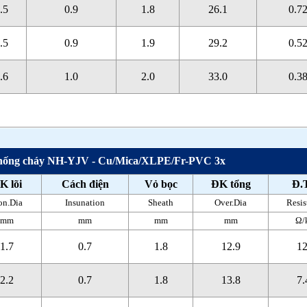
6.5
0.9
1.8
26.1
0.7
7.5
0.9
1.9
29.2
0.5
8.6
1.0
2.0
33.0
0.3
chống cháy NH-YJV - Cu/Mica/XLPE/Fr-PVC 3x
K lõi
Cách điện
Vỏ bọc
ĐK tổng
Đ.
on.Dia
Insunation
Sheath
Over.Dia
Resis
mm
mm
mm
mm
Ω/
1.7
0.7
1.8
12.9
12
2.2
0.7
1.8
13.8
7.