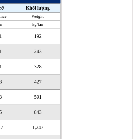
rở
Khối lượng
ance
Weight
m
kg/km
1
192
1
243
1
328
8
427
3
591
5
843
27
1,247