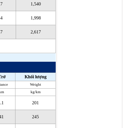
27
1,540
24
1,998
87
2,617
Trở
Khối lượng
tance
Weight
km
kg/km
.1
201
41
245