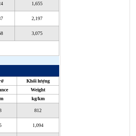
24
1,655
87
2,197
68
3,075
rở
Khối lượng
ance
Weight
km
kg/km
3
812
5
1,094